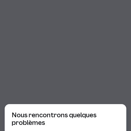
Début du dialogue
Nous rencontrons quelques
problèmes